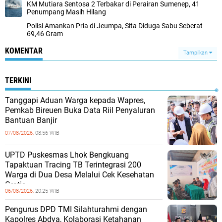
KM Mutiara Sentosa 2 Terbakar di Perairan Sumenep, 41
Penumpang Masih Hilang
Polisi Amankan Pria di Jeumpa, Sita Diduga Sabu Seberat
69,46 Gram
KOMENTAR
Tampilkan
TERKINI
Tanggapi Aduan Warga kepada Wapres,
Pemkab Bireuen Buka Data Riil Penyaluran
Bantuan Banjir
07/08/2026,
08:56 WIB
UPTD Puskesmas Lhok Bengkuang
Tapaktuan ‎Tracing TB Terintegrasi 200
Warga di Dua Desa Melalui Cek Kesehatan
Gratis
06/08/2026,
20:25 WIB
Pengurus DPD TMI Silahturahmi dengan
Kapolres Abdya, Kolaborasi Ketahanan