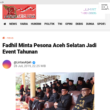
-->
JUM'AT
7•08•2026
NEWS
VARIA
HUKRIM
POLITIK
TNI
OPINI
EKBIS
DUNIA
SPORT
›
news
Fadhil Minta Pesona Aceh Selatan Jadi Event Tahunan
Fadhil Minta Pesona Aceh Selatan Jadi
Event Tahunan
LintasAtjeh
28 Juli, 2019, 22.25 WIB