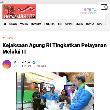
-->
SABTU
8•08•2026
NEWS
VARIA
HUKRIM
POLITIK
TNI
OPINI
EKBIS
DUNIA
SPORT
›
varia
Kejaksaan Agung RI Tingkatkan Pelayanan Melalui IT
Kejaksaan Agung RI Tingkatkan Pelayanan
Melalui IT
LintasAtjeh
22 Juli, 2019, 10.20 WIB