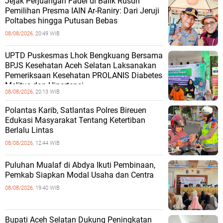
Jejak Perjuangan Fadel di Balik Rusuh
Pemilihan Presma IAIN Ar-Raniry: Dari Jeruji
Poltabes hingga Putusan Bebas
08/08/2026,
20:49 WIB
UPTD Puskesmas Lhok Bengkuang Bersama
BPJS Kesehatan Aceh Selatan Laksanakan
Pemeriksaan Kesehatan PROLANIS Diabetes
Melitus dan Hipertensi
08/08/2026,
20:13 WIB
Polantas Karib, Satlantas Polres Bireuen
Edukasi Masyarakat Tentang Ketertiban
Berlalu Lintas
08/08/2026,
12:44 WIB
Puluhan Mualaf di Abdya Ikuti Pembinaan,
Pemkab Siapkan Modal Usaha dan Centra
08/08/2026,
19:40 WIB
Bupati Aceh Selatan Dukung Peningkatan