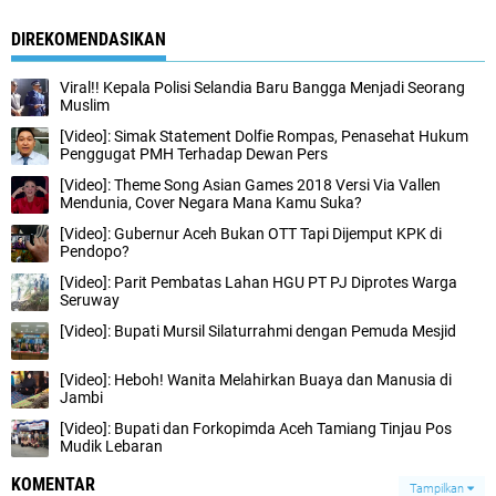
DIREKOMENDASIKAN
Viral!! Kepala Polisi Selandia Baru Bangga Menjadi Seorang
Muslim
[Video]: Simak Statement Dolfie Rompas, Penasehat Hukum
Penggugat PMH Terhadap Dewan Pers
[Video]: Theme Song Asian Games 2018 Versi Via Vallen
Mendunia, Cover Negara Mana Kamu Suka?
[Video]: Gubernur Aceh Bukan OTT Tapi Dijemput KPK di
Pendopo?
[Video]: Parit Pembatas Lahan HGU PT PJ Diprotes Warga
Seruway
[Video]: Bupati Mursil Silaturrahmi dengan Pemuda Mesjid
[Video]: Heboh! Wanita Melahirkan Buaya dan Manusia di
Jambi
[Video]: Bupati dan Forkopimda Aceh Tamiang Tinjau Pos
Mudik Lebaran
KOMENTAR
Tampilkan