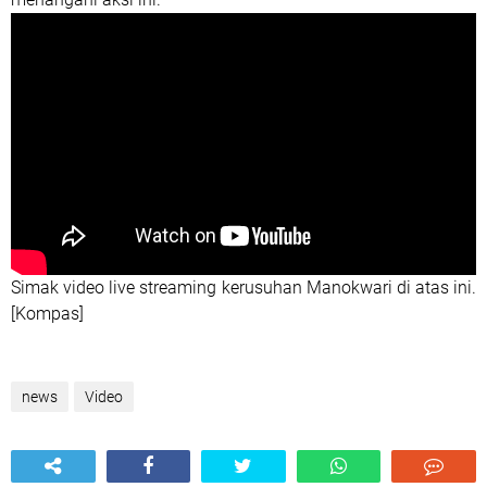
Simak video live streaming kerusuhan Manokwari di atas ini.
[Kompas]
news
Video