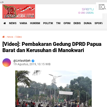
-->
SABTU
8•08•2026
NEWS
VARIA
HUKRIM
POLITIK
TNI
OPINI
EKBIS
DUNIA
SPORT
›
news
›
Video
[Video]: Pembakaran Gedung DPRD Papua Barat dan Kerusuhan di Manokwari
[Video]: Pembakaran Gedung DPRD Papua
Barat dan Kerusuhan di Manokwari
LintasAtjeh
19 Agustus, 2019, 10.15 WIB