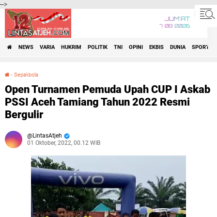
-->
JUM'AT
7•08•2026
NEWS
VARIA
HUKRIM
POLITIK
TNI
OPINI
EKBIS
DUNIA
SPORT
›
Sepakbola
Open Turnamen Pemuda Upah CUP I Askab PSSI Aceh Tamiang Tahun 2022 Resmi Bergulir
Open Turnamen Pemuda Upah CUP I Askab
PSSI Aceh Tamiang Tahun 2022 Resmi
Bergulir
LintasAtjeh
01 Oktober, 2022, 00.12 WIB