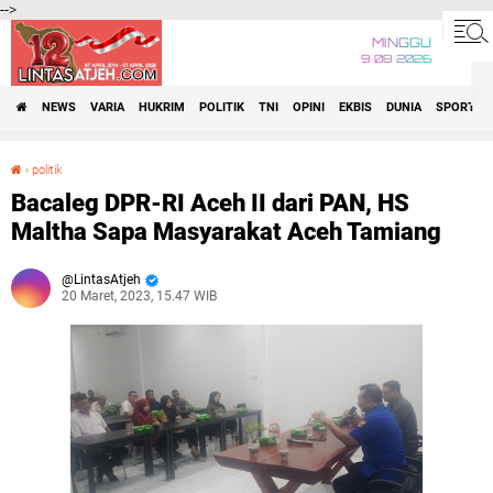
-->
MINGGU
9•08•2026
NEWS
VARIA
HUKRIM
POLITIK
TNI
OPINI
EKBIS
DUNIA
SPORT
›
politik
Bacaleg DPR-RI Aceh II dari PAN, HS Maltha Sapa Masyarakat Aceh Tamiang
Bacaleg DPR-RI Aceh II dari PAN, HS
Maltha Sapa Masyarakat Aceh Tamiang
LintasAtjeh
20 Maret, 2023, 15.47 WIB