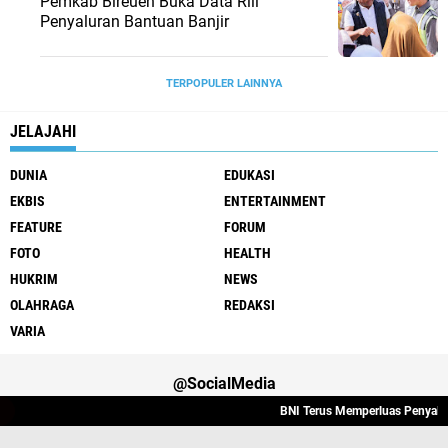
Pemkab Bireuen Buka Data Riil
Penyaluran Bantuan Banjir
TERPOPULER LAINNYA
JELAJAHI
DUNIA
EDUKASI
EKBIS
ENTERTAINMENT
FEATURE
FORUM
FOTO
HEALTH
HUKRIM
NEWS
OLAHRAGA
REDAKSI
VARIA
@SocialMedia
BNI Terus Memperluas Penyaluran 