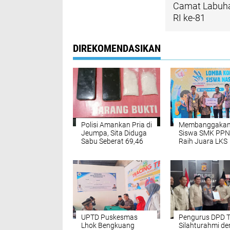
Camat Labuha
RI ke-81
DIREKOMENDASIKAN
Polisi Amankan Pria di
Membanggakan
Jeumpa, Sita Diduga
Siswa SMK PPN
Sabu Seberat 69,46
Raih Juara LKS
Gram
Nasional 2026
UPTD Puskesmas
Pengurus DPD 
Lhok Bengkuang
Silahturahmi d