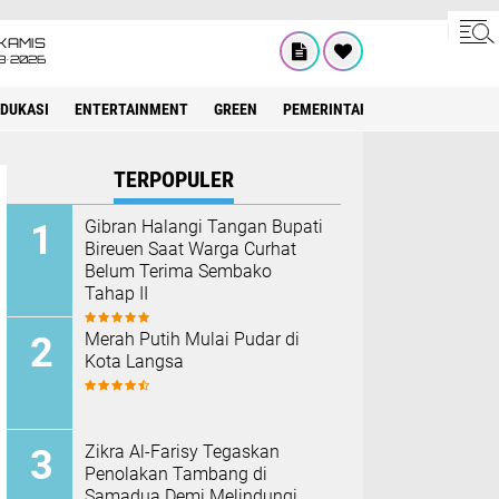
KAMIS
8•2026
EDUKASI
ENTERTAINMENT
GREEN
PEMERINTAH ACEH
OLAHRAG
TERPOPULER
Gibran Halangi Tangan Bupati
Bireuen Saat Warga Curhat
Belum Terima Sembako
Tahap II
Merah Putih Mulai Pudar di
Kota Langsa
Zikra Al-Farisy Tegaskan
Penolakan Tambang di
Samadua Demi Melindungi