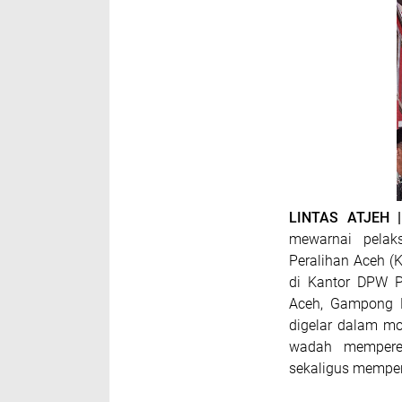
LINTAS ATJEH 
mewarnai pelak
Peralihan Aceh (
di Kantor DPW P
Aceh, Gampong K
digelar dalam mo
wadah memperer
sekaligus memper