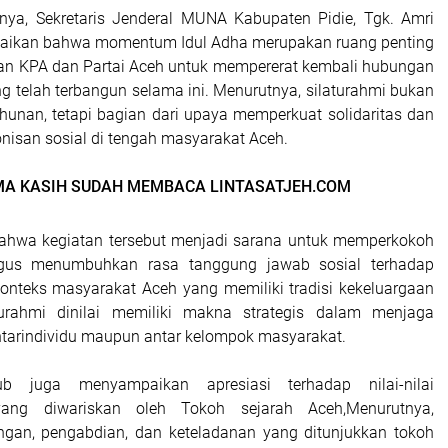
ya, Sekretaris Jenderal MUNA Kabupaten Pidie, Tgk. Amri
aikan bahwa momentum Idul Adha merupakan ruang penting
aran KPA dan Partai Aceh untuk mempererat kembali hubungan
g telah terbangun selama ini. Menurutnya, silaturahmi bukan
ahunan, tetapi bagian dari upaya memperkuat solidaritas dan
isan sosial di tengah masyarakat Aceh.
MA KASIH SUDAH MEMBACA LINTASATJEH.COM
ahwa kegiatan tersebut menjadi sarana untuk memperkokoh
igus menumbuhkan rasa tanggung jawab sosial terhadap
nteks masyarakat Aceh yang memiliki tradisi kekeluargaan
turahmi dinilai memiliki makna strategis dalam menjaga
tarindividu maupun antar kelompok masyarakat.
b juga menyampaikan apresiasi terhadap nilai-nilai
ang diwariskan oleh Tokoh sejarah Aceh,Menurutnya,
ngan, pengabdian, dan keteladanan yang ditunjukkan tokoh