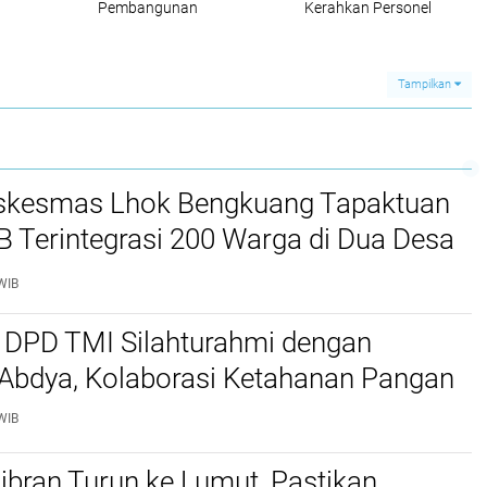
,
Pembangunan
Kerahkan Personel
Jembatan JT-0053
dan Perketat
gan
Menjawab Kebutuhan
Pengamanan di
Warga
Sejumlah Titik
Tampilkan
kesmas Lhok Bengkuang Tapaktuan
TB Terintegrasi 200 Warga di Dua Desa
ek Kesehatan Gratis
WIB
 DPD TMI Silahturahmi dengan
 Abdya, Kolaborasi Ketahanan Pangan
WIB
bran Turun ke Lumut, Pastikan