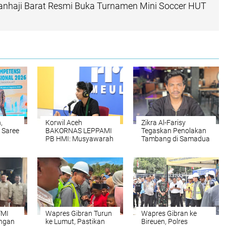
nhaji Barat Resmi Buka Turnamen Mini Soccer HUT
,
Korwil Aceh
Zikra Al-Farisy
 Saree
BAKORNAS LEPPAMI
Tegaskan Penolakan
PB HMI: Musyawarah
Tambang di Samadua
Hingga
Demi Melindungi Hak
Penandatanganan
Rakyat dan
Petisi Tolak Tambang
Kelestarian
di Kecamatan
Lingkungan
Samadua, Aceh
Selatan
TMI
Wapres Gibran Turun
Wapres Gibran ke
engan
ke Lumut, Pastikan
Bireuen, Polres