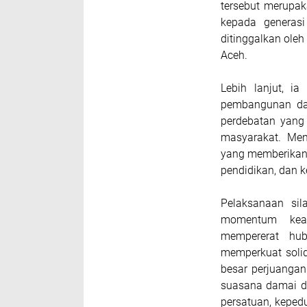
tersebut merupak
kepada generas
ditinggalkan oleh
Aceh.
Lebih lanjut, i
pembangunan dan
perdebatan yang
masyarakat. Men
yang memberikan 
pendidikan, dan k
Pelaksanaan sil
momentum keag
mempererat hub
memperkuat solid
besar perjuangan
suasana damai da
persatuan, keped