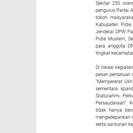
Sekitar 250 oran
pengurus Partai A
tokoh masyaraka
Kabupaten Pidie.
Jenderal DPW Par
Pidie Muslem, Se
para anggota DP
tingkat kecamata
Di lokasi kegiat
pesan persatuan 
“Mempererat Ukh
sementara spand
Silaturahmi, Per
Persaudaraan”. 
tidak hanya bero
mengedepankan nil
serta santunan k