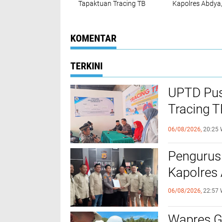
Tapaktuan ‎Tracing TB
Kapolres Abdya
Terintegrasi 200
Kolaborasi
Warga di Dua Desa
Ketahanan Pan
Melalui Cek
Kesehatan Gratis
KOMENTAR
TERKINI
UPTD Pus
‎Tracing 
Melalui C
06/08/2026,
20:25 
Pengurus
Kapolres
06/08/2026,
22:57 
Wapres Gi