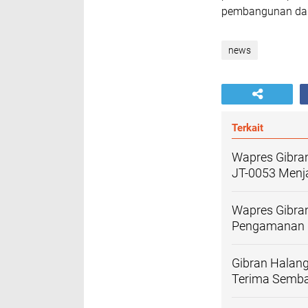
pembangunan dan
news
Terkait
Wapres Gibra
JT-0053 Men
Wapres Gibran
Pengamanan d
Gibran Halang
Terima Semba