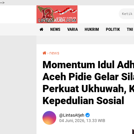
-->
NEWS
VARIA
HUKRIM
POLITIK
TNI
Momentum Idul Adha 1447 H, KPA dan Partai Aceh Pidie Gelar Silaturahmi dan Halal Bihalal Perkuat Ukhuwah, Kebersamaan, dan Kepedulian Sosial
›
news
Momentum Idul Adha
Aceh Pidie Gelar Sil
Perkuat Ukhuwah, 
Kepedulian Sosial
LintasAtjeh
04 Juni, 2026, 13.33 WIB