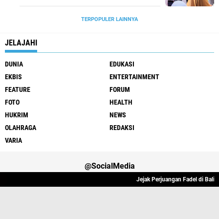
TERPOPULER LAINNYA
JELAJAHI
DUNIA
EDUKASI
EKBIS
ENTERTAINMENT
FEATURE
FORUM
FOTO
HEALTH
HUKRIM
NEWS
OLAHRAGA
REDAKSI
VARIA
@SocialMedia
Jejak Perjuangan Fadel di Balik 
Varia
Hukrim
Politik
Redaksi
Indeks