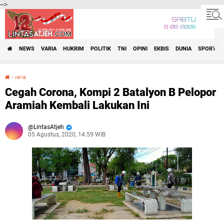
-->
SABTU
8•08•2026
NEWS
VARIA
HUKRIM
POLITIK
TNI
OPINI
EKBIS
DUNIA
SPORT
›
varia
Cegah Corona, Kompi 2 Batalyon B Pelopor Aramiah Kembali Lakukan Ini
Cegah Corona, Kompi 2 Batalyon B Pelopor
Aramiah Kembali Lakukan Ini
LintasAtjeh
05 Agustus, 2020, 14.59 WIB