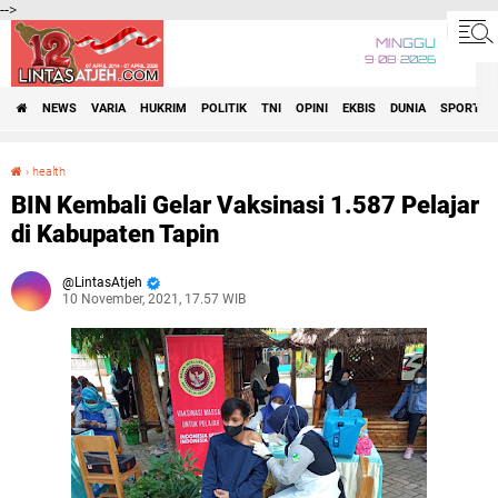
-->
MINGGU
9•08•2026
NEWS
VARIA
HUKRIM
POLITIK
TNI
OPINI
EKBIS
DUNIA
SPORT
›
health
BIN Kembali Gelar Vaksinasi 1.587 Pelajar di Kabupaten Tapin
BIN Kembali Gelar Vaksinasi 1.587 Pelajar
di Kabupaten Tapin
LintasAtjeh
10 November, 2021, 17.57 WIB